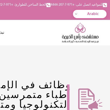
للمواعيد اتصل على: +971-7-207-4444
الخط الساخن للطوارئ: +971-7-222-5555
Arabic
نبذ
وظائف في الإما
أطباء متمرسين
التكنولوجيا و