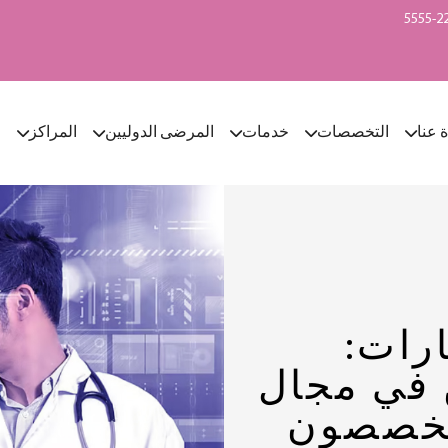
ة عنا
التخصصات
خدمات
المرضى الدوليين
المراكز
ا
رات:
 في مجال
متخصصون