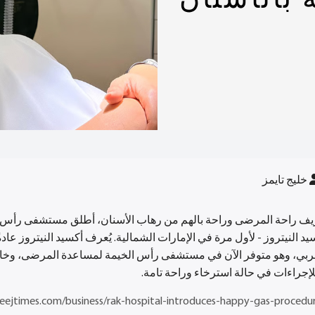
 بالأسنان
خليج تايمز
ريف راحة المرضى وراحة بالهم من رهاب الأسنان، أطلق مستشفى رأس ا
يد النيتروز - لأول مرة في الإمارات الشمالية. يُعرف أكسيد النيتروز عاد
ربي، وهو متوفر الآن في مستشفى رأس الخيمة لمساعدة المرضى، وخاصةً
إجراءات في حالة استرخاء وراحة تامة.
eejtimes.com/business/rak-hospital-introduces-happy-gas-procedur