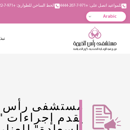
للمواعيد اتصل على: +971-7-207-4444
الخط الساخن للطوارئ: +971-7-222-5555
Arabic
نبذ
مستشفى رأس ا
يقدم إجراءات "