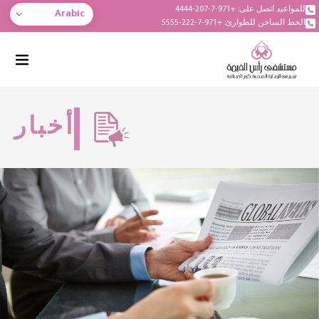
للمواعيد اتصل على: +971-7-207-4444
Arabic
الخط الساخن للطوارئ: +971-7-222-5555
أخبار