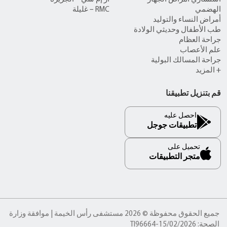
الهضمي
RMC – غليلة
أمراض النساء والتوليد
طب الأطفال وحديثي الولادة
جراحة العظام
علم الأعصاب
جراحة المسالك البولية
+ المزيد
قم بتنزيل تطبيقنا
احصل عليه
تطبيقات جوجل
تحميل على
متجر التطبيقات
جميع الحقوق محفوظة © 2026 مستشفى رأس الخيمة | موافقة وزارة
الصحة: TI96664-15/02/2026