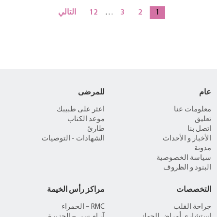
1
2
3
…
12
التالي
عام
للمرضى
معلومات عنا
اعثر على طبيبك
تعليق
موعد الكتاب
اتصل بنا
طارئ
الأخبار و الأحداث
الشهادات - التوصيات
مدونة
سياسة الخصوصية
البنود و الظروف
التخصصات
مراكز رأس الخيمة
جراحة القلب
RMC – الحمراء
استشاري أمراض الجهاز
آر إم سي – الجزيرة