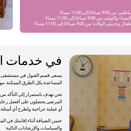
9:0 صباحًا إلى 11:00 مساءً
لتوليد: من 9:00 صباحًا إلى 11:00 مساءً
يثي الولادة: من 9:00 صباحًا إلى 11:00 مساءً
في خدمات ا
يسعى قسم القبول في مستشفى رأ
المساعدة بكل الطرق الممكنة. موظف
نحن نهدف باستمرار إلى التأكد م
المرضى يحصلون على أفضل رعاية مم
أو عملية جراحية ولطرح أي أسئلة.
حسن الضيافة أثناء إقامتك في المس
والسياسات والإرشادات التالية: