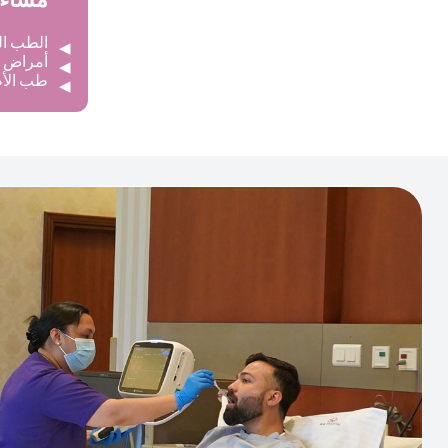
مساءً
الطب الباطني: من 0
أمراض النساء وا
طب الأطفال وحد