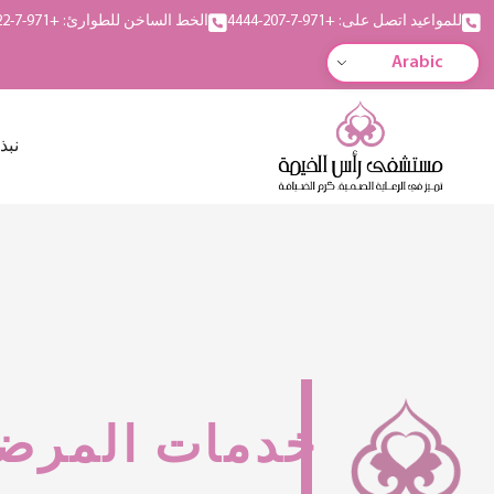
للمواعيد اتصل على: +971-7-207-4444
الخط الساخن للطوارئ: +971-7-222-5555
Arabic
نبذ
خدمات المرض