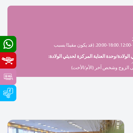
10:00-12:00. 18:00-20:00. (قد يكون مقيدًا بسبب
الولادة/وحدة العناية المركزة لحديثي الولادة:
 الزوج وشخص آخر (الأم/الأخت)