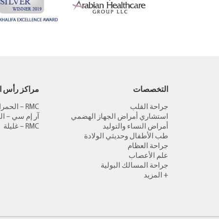
التخصصات
مراكز رأس ا
جراحة القلب
RMC – الحمراء
استشاري أمراض الجهاز الهضمي
آر إم سي – ال
أمراض النساء والتوليد
RMC – غليلة
طب الأطفال وحديثي الولادة
جراحة العظام
علم الأعصاب
جراحة المسالك البولية
+ المزيد