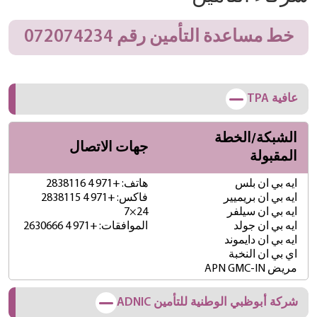
خط مساعدة التأمين رقم 072074234
عافية TPA
الشبكة/الخطة
جهات الاتصال
المقبولة
ايه بي ان بلس
هاتف: +971 4 2838116
ايه بي ان بريميير
فاكس: +971 4 2838115
ايه بي ان سيلفر
24×7
ايه بي ان جولد
الموافقات: +971 4 2630666
ايه بي ان دايموند
اي بي ان النخبة
مريض APN GMC-IN
شركة أبوظبي الوطنية للتأمين ADNIC