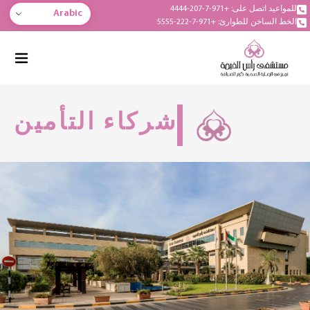
للمواعيد اتصل على: +971-7-207-4444
Arabic
الخط الساخن للطوارئ: +971-7-222-5555
شركاء التأمين