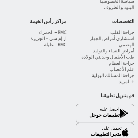
سياسة الخصوصية
البنود و الظروف
التخصصات
مراكز رأس الخيمة
جراحة القلب
RMC – الحمراء
استشاري أمراض الجهاز
آر إم سي – الجزيرة
الهضمي
RMC – غليلة
أمراض النساء والتوليد
طب الأطفال وحديثي الولادة
جراحة العظام
علم الأعصاب
جراحة المسالك البولية
+ المزيد
قم بتنزيل تطبيقنا
احصل عليه
تطبيقات جوجل
تحميل على
متجر التطبيقات