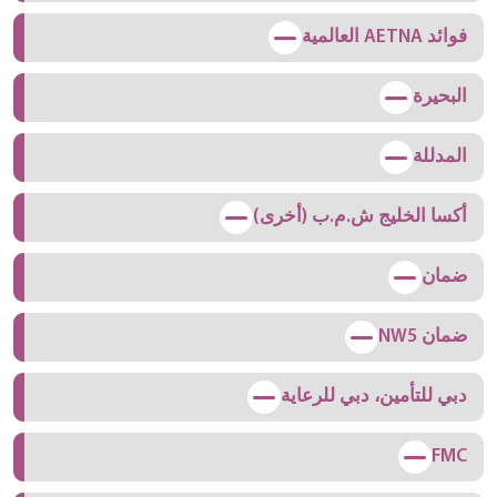
فوائد AETNA العالمية
البحيرة
المدللة
أكسا الخليج ش.م.ب (أخرى)
ضمان
ضمان NW5
دبي للتأمين، دبي للرعاية
FMC