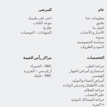
عام
للمرضى
معلومات عنا
اعثر على طبيبك
تعليق
موعد الكتاب
اتصل بنا
طارئ
الأخبار و الأحداث
الشهادات - التوصيات
مدونة
سياسة الخصوصية
البنود و الظروف
التخصصات
مراكز رأس الخيمة
جراحة القلب
RMC – الحمراء
استشاري أمراض الجهاز
آر إم سي – الجزيرة
الهضمي
RMC – غليلة
أمراض النساء والتوليد
طب الأطفال وحديثي الولادة
جراحة العظام
علم الأعصاب
جراحة المسالك البولية
+ المزيد