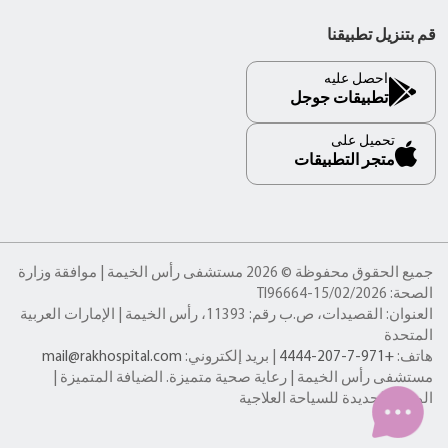
قم بتنزيل تطبيقنا
احصل عليه
تطبيقات جوجل
تحميل على
متجر التطبيقات
جميع الحقوق محفوظة © 2026 مستشفى رأس الخيمة | موافقة وزارة
الصحة: TI96664-15/02/2026
العنوان: القصيدات، ص.ب رقم: 11393، رأس الخيمة | الإمارات العربية
المتحدة
هاتف:
+971-7-207-4444
| بريد إلكتروني:
mail@rakhospital.com
مستشفى رأس الخيمة | رعاية صحية متميزة. الضيافة المتميزة |
الوجهة الجديدة للسياحة العلاجية