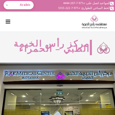
للمواعيد اتصل على: +971-7-207-4444
Arabic
الخط الساخن للطوارئ: +971-7-222-5555
مركز رأس الخيمة
الطبي – الحمراء