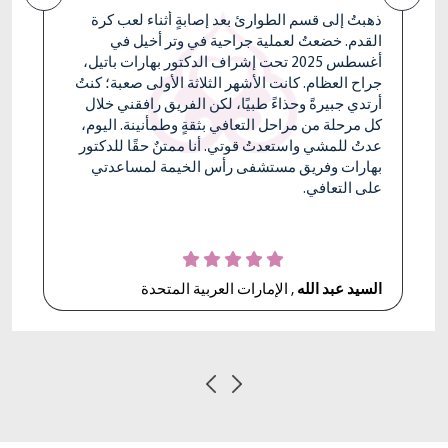
أنا ممتنٌ للغاية للدكتور فراس نوري على الرعاية
الاستثنائية واللطف والمهنية التي أظهرها لي خلال
رحلة خضوعي لجراحة استبدال مفصل الورك. منذ
الاستشارة الأولى، خصص لي وقتًا كافيًا لشرح كل
شيء بالتفصيل والإجابة على جميع أسئلتي بصبر
واهتمام صادق. بفضل مهارته ودعمه، كانت فترة
تعافيي سلسة، وقد بدأت أشعر بالفعل بقوة أكبر مما
توقعت. أتقدم بجزيل الشكر للدكتور فراس وفريقه
الرائع على تفانيهم وإنسانيتهم. أدعو الله أن يباركهم
دائمًا لما يجلبه من شفاء وأمل للعديد من الأرواح.
السيدة باولا موسى بو نيكولاس
, لبنان