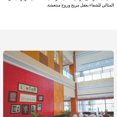
المثالي للشفاء بعقل مريح وروح منتعشة.