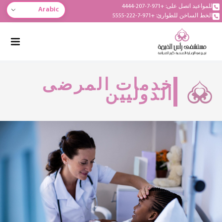
للمواعيد اتصل على: +971-7-207-4444
Arabic
الخط الساخن للطوارئ: +971-7-222-5555
خدمات المرضى
الدوليين