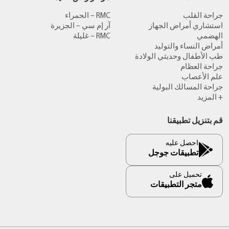
جراحة القلب
RMC – الحمراء
استشاري أمراض الجهاز
آر إم سي – الجزيرة
الهضمي
RMC – غليلة
أمراض النساء والتوليد
طب الأطفال وحديثي الولادة
جراحة العظام
علم الأعصاب
جراحة المسالك البولية
+ المزيد
قم بتنزيل تطبيقنا
احصل عليه
تطبيقات جوجل
تحميل على
متجر التطبيقات