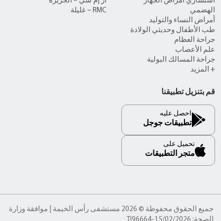
استشاري أمراض الجهاز
آر إم سي – الجزيرة
الهضمي
RMC – غليلة
أمراض النساء والتوليد
طب الأطفال وحديثي الولادة
جراحة العظام
علم الأعصاب
جراحة المسالك البولية
+ المزيد
قم بتنزيل تطبيقنا
احصل عليه
تطبيقات جوجل
تحميل على
متجر التطبيقات
جميع الحقوق محفوظة © 2026 مستشفى رأس الخيمة | موافقة وزارة
الصحة: TI96664-15/02/2026