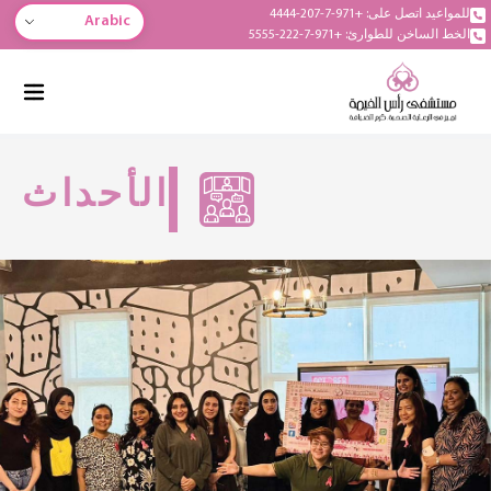
للمواعيد اتصل على: +971-7-207-4444
Arabic
الخط الساخن للطوارئ: +971-7-222-5555
الأحداث