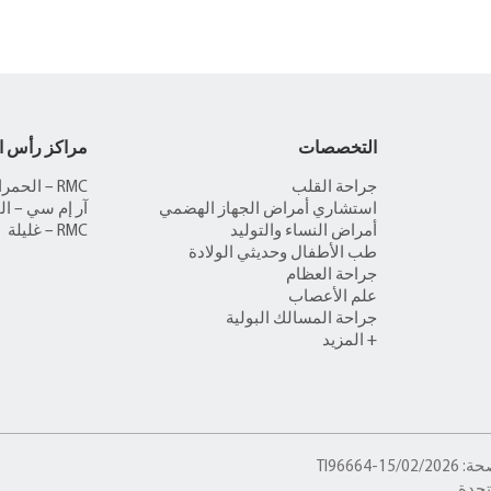
التخصصات
مراكز رأس ا
جراحة القلب
RMC – الحمراء
استشاري أمراض الجهاز الهضمي
آر إم سي – ال
أمراض النساء والتوليد
RMC – غليلة
طب الأطفال وحديثي الولادة
جراحة العظام
علم الأعصاب
جراحة المسالك البولية
+ المزيد