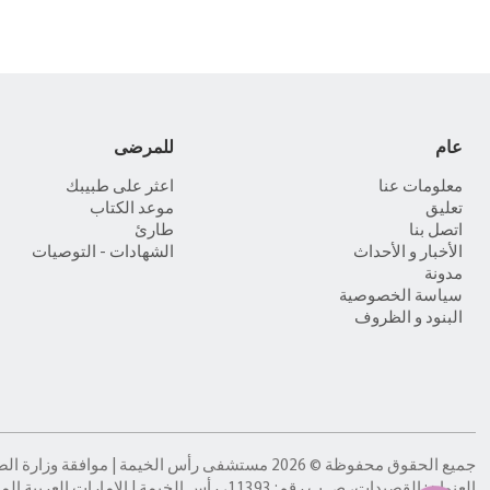
عام
للمرضى
معلومات عنا
اعثر على طبيبك
تعليق
موعد الكتاب
اتصل بنا
طارئ
الأخبار و الأحداث
الشهادات - التوصيات
مدونة
سياسة الخصوصية
البنود و الظروف
جميع الحقوق محفوظة © 2026 مستشفى رأس الخيمة | موافقة وزارة الصحة: TI96664-15/02/2026
العنوان: القصيدات، ص.ب رقم: 11393، رأس الخيمة | الإمارات العربية المتحدة