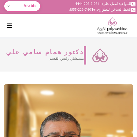
للمواعيد اتصل على: +971-7-207-4444
Arabic
الخط الساخن للطوارئ: +971-7-222-5555
دكتور همام سامي علي
مستشار، رئيس القسم