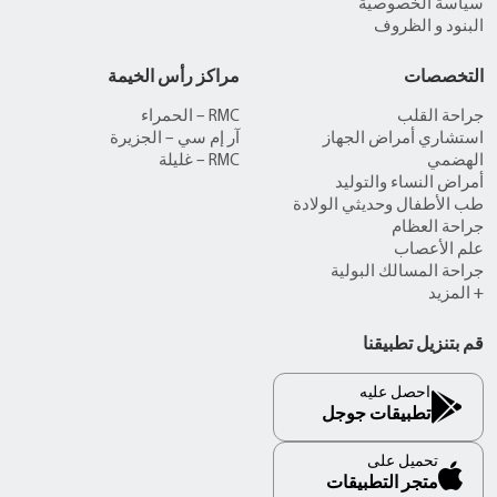
سياسة الخصوصية
البنود و الظروف
التخصصات
مراكز رأس الخيمة
جراحة القلب
RMC – الحمراء
استشاري أمراض الجهاز
آر إم سي – الجزيرة
الهضمي
RMC – غليلة
أمراض النساء والتوليد
طب الأطفال وحديثي الولادة
جراحة العظام
علم الأعصاب
جراحة المسالك البولية
+ المزيد
قم بتنزيل تطبيقنا
احصل عليه
تطبيقات جوجل
تحميل على
متجر التطبيقات