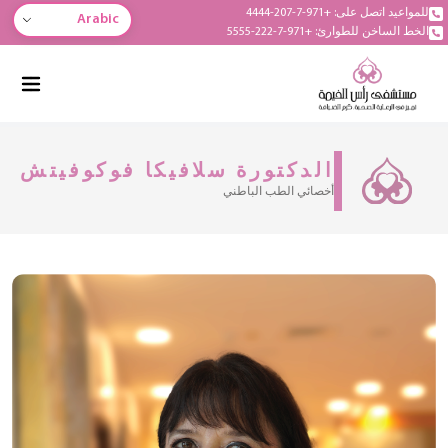
للمواعيد اتصل على: +971-7-207-4444
Arabic
الخط الساخن للطوارئ: +971-7-222-5555
الدكتورة سلافيكا فوكوفيتش
أخصائي الطب الباطني