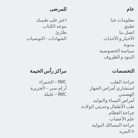
عام
للمرضى
معلومات عنا
اعثر على طبيبك
تعليق
موعد الكتاب
اتصل بنا
طارئ
الأخبار و الأحداث
الشهادات - التوصيات
مدونة
سياسة الخصوصية
البنود و الظروف
التخصصات
مراكز رأس الخيمة
جراحة القلب
RMC – الحمراء
استشاري أمراض الجهاز
آر إم سي – الجزيرة
الهضمي
RMC – غليلة
أمراض النساء والتوليد
طب الأطفال وحديثي الولادة
جراحة العظام
علم الأعصاب
جراحة المسالك البولية
+ المزيد