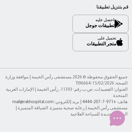
قم بتنزيل تطبيقنا
احصل عليه
تطبيقات جوجل
تحميل على
متجر التطبيقات
جميع الحقوق محفوظة © 2026 مستشفى رأس الخيمة | موافقة وزارة
الصحة: TI96664-15/02/2026
العنوان: القصيدات، ص.ب رقم: 11393، رأس الخيمة | الإمارات العربية
المتحدة
هاتف:
+971-7-207-4444
| بريد إلكتروني:
mail@rakhospital.com
مستشفى رأس الخيمة | رعاية صحية متميزة. الضيافة المتميزة |
الوجهة الجديدة للسياحة العلاجية