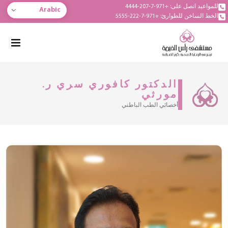
للمواعيد اتصل على: +971-7-207-4444
Arabic
الخط الساخن للطوارئ: +971-7-222-5555
الدكتور كافوري سري ر.
مورثي
أخصائي الطب الباطني