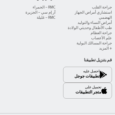
جراحة القلب
RMC – الحمراء
استشاري أمراض الجهاز
آر إم سي – الجزيرة
الهضمي
RMC – غليلة
أمراض النساء والتوليد
طب الأطفال وحديثي الولادة
جراحة العظام
علم الأعصاب
جراحة المسالك البولية
+ المزيد
قم بتنزيل تطبيقنا
احصل عليه
تطبيقات جوجل
تحميل على
متجر التطبيقات