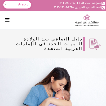
للمواعيد اتصل على: +971-7-207-4444
Arabic
الخط الساخن للطوارئ: +971-7-222-5555
دليل التعافي بعد الولادة
للأمهات الجدد في الإمارات
العربية المتحدة