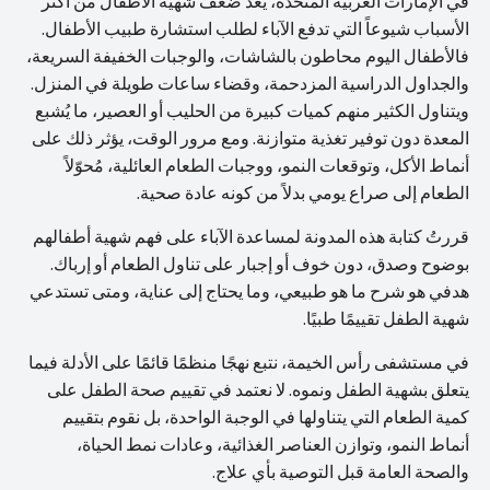
في الإمارات العربية المتحدة، يُعدّ ضعف شهية الأطفال من أكثر
الأسباب شيوعاً التي تدفع الآباء لطلب استشارة طبيب الأطفال.
فالأطفال اليوم محاطون بالشاشات، والوجبات الخفيفة السريعة،
والجداول الدراسية المزدحمة، وقضاء ساعات طويلة في المنزل.
ويتناول الكثير منهم كميات كبيرة من الحليب أو العصير، ما يُشبع
المعدة دون توفير تغذية متوازنة. ومع مرور الوقت، يؤثر ذلك على
أنماط الأكل، وتوقعات النمو، ووجبات الطعام العائلية، مُحوّلاً
الطعام إلى صراع يومي بدلاً من كونه عادة صحية.
قررتُ كتابة هذه المدونة لمساعدة الآباء على فهم شهية أطفالهم
بوضوح وصدق، دون خوف أو إجبار على تناول الطعام أو إرباك.
هدفي هو شرح ما هو طبيعي، وما يحتاج إلى عناية، ومتى تستدعي
شهية الطفل تقييمًا طبيًا.
في مستشفى رأس الخيمة، نتبع نهجًا منظمًا قائمًا على الأدلة فيما
يتعلق بشهية الطفل ونموه. لا نعتمد في تقييم صحة الطفل على
كمية الطعام التي يتناولها في الوجبة الواحدة، بل نقوم بتقييم
أنماط النمو، وتوازن العناصر الغذائية، وعادات نمط الحياة،
والصحة العامة قبل التوصية بأي علاج.