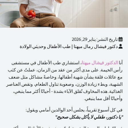
تاريخ النشر: يناير 29, 2026
دكتور فيشال رمال ميهتا
|
طب الأطفال وحديثي الولادة
أنا
الدكتور فيشال ميهتا
، استشاري طب الأطفال في مستشفى
رأس الخيمة.
على مدى أكثر من عقد من الزمان، عملتُ عن كثب
مع عائلات قلقة بشأن شهية أطفالها، وخاصةً مشاكل مثل ضعف
الشهية، وبطء زيادة الوزن، وصعوبة تناول الطعام، ونقص العناصر
الغذائية. هذه المخاوف تُقلق الآباء بشدة - أحيانًا أكثر مما ينبغي،
وأحيانًا أقل مما ينبغي.
في كل أسبوع تقريباً، يجلس أحد الوالدين أمامي ويقول:
"يا دكتور، طفلي لا يأكل بشكل صحيح."