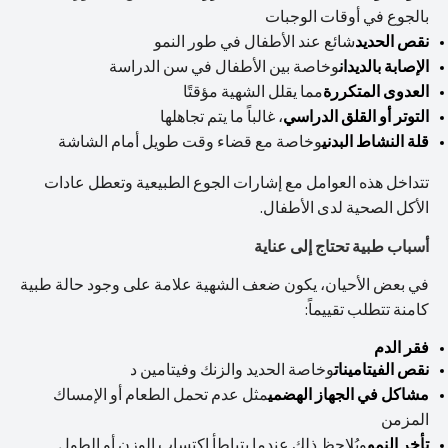
بالجوع في أوقات الوجبات
نقص الحديد
شائع عند الأطفال في طور النمو
الإصابة بالديدان
وخاصة بين الأطفال في سن الدراسة
العدوى المتكررة
مما يقلل الشهية مؤقتًا
التوتر أو القلق الدراسي
، غالباً ما يتم تجاهلها
قلة النشاط البدني
وخاصة مع قضاء وقت طويل أمام الشاشة
تتداخل هذه العوامل مع إشارات الجوع الطبيعية وتعطل عادات
الأكل الصحية لدى الأطفال.
أسباب طبية تحتاج إلى عناية
في بعض الأحيان، يكون ضعف الشهية علامة على وجود حالة طبية
كامنة تتطلب تقييماً:
فقر الدم
نقص الفيتامينات
وخاصة الحديد والزنك وفيتامين د
مشاكل في الجهاز الهضمي
مثل عدم تحمل الطعام أو الإمساك
المزمن
تأخر النمو
ويُلاحظ ذلك عندما يتباطأ اكتساب الوزن أو الطول