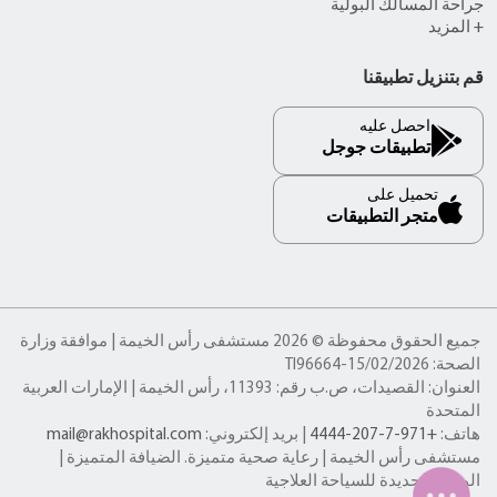
جراحة المسالك البولية
+ المزيد
قم بتنزيل تطبيقنا
احصل عليه
تطبيقات جوجل
تحميل على
متجر التطبيقات
جميع الحقوق محفوظة © 2026 مستشفى رأس الخيمة | موافقة وزارة
الصحة: TI96664-15/02/2026
العنوان: القصيدات، ص.ب رقم: 11393، رأس الخيمة | الإمارات العربية
المتحدة
هاتف:
+971-7-207-4444
| بريد إلكتروني:
mail@rakhospital.com
مستشفى رأس الخيمة | رعاية صحية متميزة. الضيافة المتميزة |
الوجهة الجديدة للسياحة العلاجية