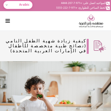
للمواعيد اتصل على: +971-7-207-4444
Arabic
الخط الساخن للطوارئ: +971-7-222-5555
كيفية زيادة شهية الطفل النامي
(نصائح طبية متخصصة للأطفال
في الإمارات العربية المتحدة)