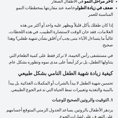
تأخر مراحل النمو
في الأطفال الصغار
ضعف في زيادة الطول
وخاصة عند مقارنتها بمخططات النمو
المناسبة للعمر
إذا كان طفلك يأكل قليلاً ويظهر عليه واحد أو أكثر من هذه
العلامات، فقد حان الوقت لاستشارة الطبيب. في هذه اللحظات،
غالباً ما يتساءل الآباء:
متى يجب أن أقلق بشأن شهية طفلي؟
وهذا
صحيح.
في مستشفى رأس الخيمة، لا نركز فقط على كمية الطعام التي
يتناولها الطفل، بل نركز أيضاً على مدى نموه وتطوره بشكل عام.
كيفية زيادة شهية الطفل النامي بشكل طبيعي
تحسين شهية الطفل لا يبدأ بالشراب أو المكملات الغذائية. بل يبدأ
بالبنية والتغذية وتغييرات نمط الحياة التي تدعم الجوع الطبيعي.
1. التوقيت والروتين الصحيح للوجبات
يزدهر الأطفال بالروتين. يساعد الجدول الزمني المتوقع أجسامهم
على التعرف على إشارات الجوع.