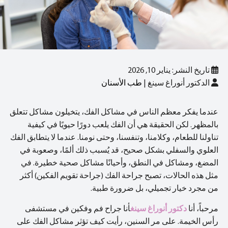
تاريخ النشر: يناير 10, 2026
الدكتور أنوراغ سينغ |
طب الأسنان
عندما يفكر معظم الناس في مشاكل الفك، يتخيلون مشاكل تتعلق
بالمظهر. لكن الحقيقة هي أن الفك يلعب دورًا حيويًا في كيفية
تناولنا للطعام، وكلامنا، وتنفسنا، وحتى نومنا. عندما لا يتطابق الفك
العلوي والسفلي بشكل صحيح، قد يُسبب ذلك ألمًا، وصعوبة في
المضغ، ومشاكل في النطق، وأحيانًا مشاكل صحية خطيرة. في
مثل هذه الحالات، تصبح جراحة الفك (جراحة تقويم الفكين) أكثر
من مجرد خيار تجميلي، بل ضرورة طبية.
مرحباً، أنا
دكتور أنوراغ سينغ
أنا جراح فم وفكين في مستشفى
رأس الخيمة. على مر السنين، رأيت كيف تؤثر مشاكل الفك على