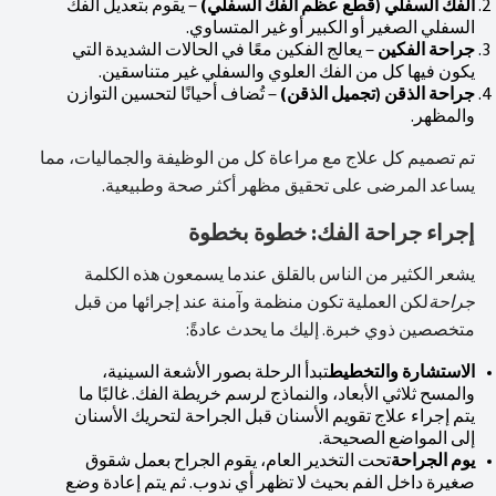
الفك السفلي (قطع عظم الفك السفلي)
– يقوم بتعديل الفك
السفلي الصغير أو الكبير أو غير المتساوي.
جراحة الفكين
– يعالج الفكين معًا في الحالات الشديدة التي
يكون فيها كل من الفك العلوي والسفلي غير متناسقين.
جراحة الذقن (تجميل الذقن)
– تُضاف أحيانًا لتحسين التوازن
والمظهر.
تم تصميم كل علاج مع مراعاة كل من الوظيفة والجماليات، مما
يساعد المرضى على تحقيق مظهر أكثر صحة وطبيعية.
إجراء جراحة الفك: خطوة بخطوة
يشعر الكثير من الناس بالقلق عندما يسمعون هذه الكلمة
جراحة
لكن العملية تكون منظمة وآمنة عند إجرائها من قبل
متخصصين ذوي خبرة. إليك ما يحدث عادةً:
الاستشارة والتخطيط
تبدأ الرحلة بصور الأشعة السينية،
والمسح ثلاثي الأبعاد، والنماذج لرسم خريطة الفك. غالبًا ما
يتم إجراء علاج تقويم الأسنان قبل الجراحة لتحريك الأسنان
إلى المواضع الصحيحة.
يوم الجراحة
تحت التخدير العام، يقوم الجراح بعمل شقوق
صغيرة داخل الفم بحيث لا تظهر أي ندوب. ثم يتم إعادة وضع