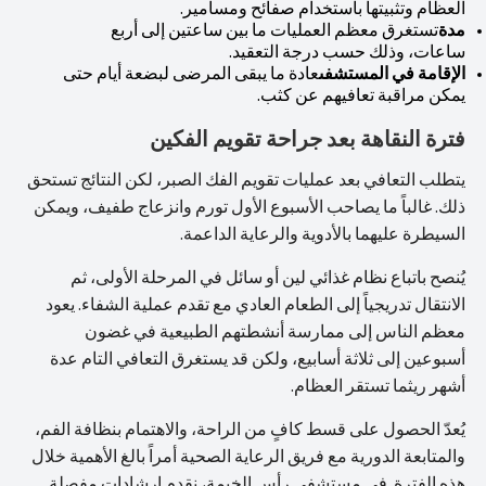
العظام وتثبيتها باستخدام صفائح ومسامير.
مدة
تستغرق معظم العمليات ما بين ساعتين إلى أربع
ساعات، وذلك حسب درجة التعقيد.
الإقامة في المستشفى
عادة ما يبقى المرضى لبضعة أيام حتى
يمكن مراقبة تعافيهم عن كثب.
فترة النقاهة بعد جراحة تقويم الفكين
يتطلب التعافي بعد عمليات تقويم الفك الصبر، لكن النتائج تستحق
ذلك. غالباً ما يصاحب الأسبوع الأول تورم وانزعاج طفيف، ويمكن
السيطرة عليهما بالأدوية والرعاية الداعمة.
يُنصح باتباع نظام غذائي لين أو سائل في المرحلة الأولى، ثم
الانتقال تدريجياً إلى الطعام العادي مع تقدم عملية الشفاء. يعود
معظم الناس إلى ممارسة أنشطتهم الطبيعية في غضون
أسبوعين إلى ثلاثة أسابيع، ولكن قد يستغرق التعافي التام عدة
أشهر ريثما تستقر العظام.
يُعدّ الحصول على قسط كافٍ من الراحة، والاهتمام بنظافة الفم،
والمتابعة الدورية مع فريق الرعاية الصحية أمراً بالغ الأهمية خلال
هذه الفترة. في مستشفى رأس الخيمة، نقدم إرشادات مفصلة