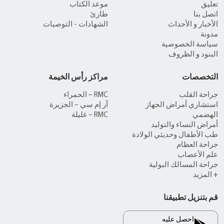
تعليق
موعد الكتاب
اتصل بنا
طارئ
الأخبار و الأحداث
الشهادات - التوصيات
مدونة
سياسة الخصوصية
البنود و الظروف
التخصصات
مراكز رأس الخيمة
جراحة القلب
RMC – الحمراء
استشاري أمراض الجهاز
آر إم سي – الجزيرة
الهضمي
RMC – غليلة
أمراض النساء والتوليد
طب الأطفال وحديثي الولادة
جراحة العظام
علم الأعصاب
جراحة المسالك البولية
+ المزيد
قم بتنزيل تطبيقنا
احصل عليه