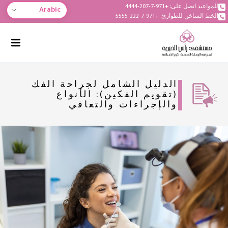
للمواعيد اتصل على: +971-7-207-4444
Arabic
الخط الساخن للطوارئ: +971-7-222-5555
الدليل الشامل لجراحة الفك
(تقويم الفكين): الأنواع
والإجراءات والتعافي