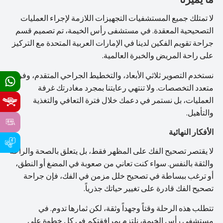
ما يميزنا
لا تمتلك جميع المستشفيات التجهيزات اللازمة لإجراء العمليات
التصحيحية المعقدة. في مستشفى رأس الخيمة، تم تصميم قسم
جراحة تقويم الفكين لدينا في الإمارات العربية المتحدة مع التركيز
على راحة المريض والخبرة العالمية.
نستخدم التصوير ثلاثي الأبعاد، والتخطيط الجراحي المتقدم، وفريقًا
متعدد التخصصات. ولا تنتهي رعايتنا بمجرد مغادرتك غرفة
العمليات، بل نستمر في دعمك خلال فترة التعافي والتغذية
والتأهيل.
الأفكار النهائية
لا يقتصر تصحيح الفك على المظهر فقط، بل يتعلق بالصحة والراحة
والثقة بالنفس. سواء كنت تعاني من صعوبة في المضغ أو النطق،
أو ترغب ببساطة في تصحيح خلل مزمن في الفك، فإن جراحة
تصحيح الفك قادرة على تغيير حياتك جذرياً.
تتطلب هذه الرحلة وقتاً وجهداً وثقة، لكن ثمارها تدوم. في
مستشفى رأس الخيمة، نلتزم بمرافقتكم في كل خطوة على