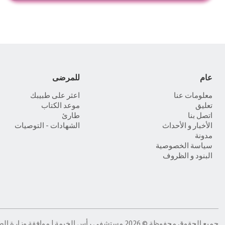
عام
للمرضى
معلومات عنا
اعثر على طبيبك
تعليق
موعد الكتاب
اتصل بنا
طارئ
الأخبار و الأحداث
الشهادات - التوصيات
مدونة
سياسة الخصوصية
البنود و الظروف
جميع الحقوق محفوظة © 2026 مستشفى رأس الخيمة | موافقة وزارة الصحة: TI96664-15/02/2026