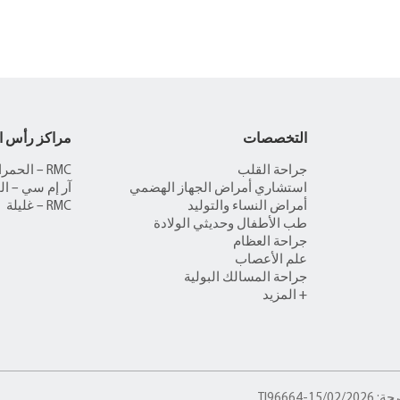
التخصصات
مراكز رأس ا
جراحة القلب
RMC – الحمراء
استشاري أمراض الجهاز الهضمي
آر إم سي – ال
أمراض النساء والتوليد
RMC – غليلة
طب الأطفال وحديثي الولادة
جراحة العظام
علم الأعصاب
جراحة المسالك البولية
+ المزيد