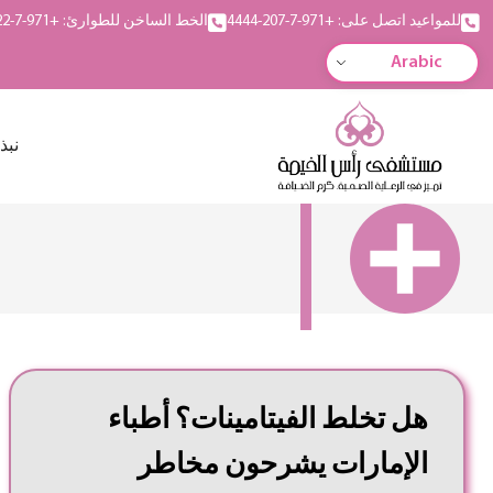
للمواعيد اتصل على: +971-7-207-4444
الخط الساخن للطوارئ: +971-7-222-5555
Arabic
نبذ
هل تخلط الفيتامينات؟ أطباء
الإمارات يشرحون مخاطر