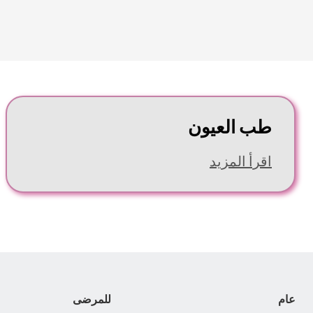
طب العيون
اقرأ المزيد
عام
للمرضى