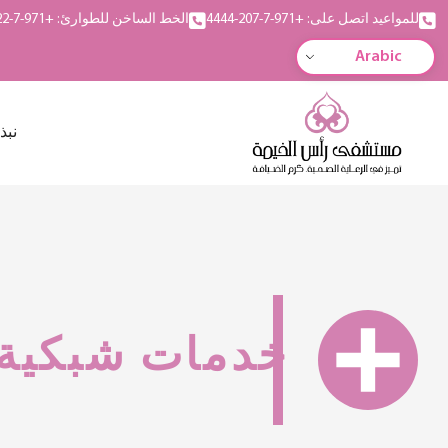
للمواعيد اتصل على: +971-7-207-4444
الخط الساخن للطوارئ: +971-7-222-5555
Arabic
نبذ
خدمات شبكية 