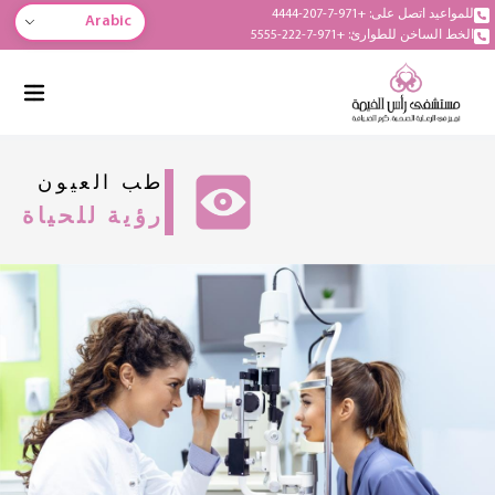
للمواعيد اتصل على: +971-7-207-4444
Arabic
الخط الساخن للطوارئ: +971-7-222-5555
طب العيون
رؤية للحياة