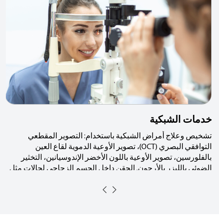
خدمات الشبكية
تشخيص وعلاج أمراض الشبكية باستخدام: التصوير المقطعي
التوافقي البصري (OCT)، تصوير الأوعية الدموية لقاع العين
بالفلورسين، تصوير الأوعية باللون الأخضر الإندوسيانين، التخثير
الضوئي بالليزر بالأرجون. الحقن داخل الجسم الزجاجي لحالات مثل
اعتلال الشبكية السكري والضمور البقعي.