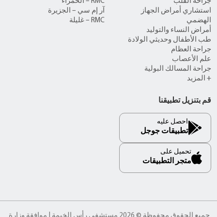
جراحة القلب
RMC – الحمراء
استشاري أمراض الجهاز
آر إم سي – الجزيرة
الهضمي
RMC – غليلة
أمراض النساء والتوليد
طب الأطفال وحديثي الولادة
جراحة العظام
علم الأعصاب
جراحة المسالك البولية
+ المزيد
قم بتنزيل تطبيقنا
احصل عليه
تطبيقات جوجل
تحميل على
متجر التطبيقات
جميع الحقوق محفوظة © 2026 مستشفى رأس الخيمة | موافقة وزارة