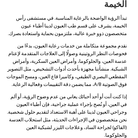
الخيمة
تبدأ الرؤية الواضحة بالرعاية المناسبة. في مستشفى رأس
الخيمة، يشرف على قسم طب العيون لدينا أطباء عيون
متخصصون ذوو خبرة عالية، ملتزمون بحماية واستعادة بصرك.
نقدم مجموعة متكاملة من خدمات رعاية العيون، بدءًا من
فحوصات النظر الروتينية وصولًا إلى العلاجات المتقدمة لإعتام
عدسة العين، والجلوكوما، وأمراض العين السكرية، وأمراض
الشبكية. منشأتنا مجهزة بأحدث أدوات التشخيص، مثل التصوير
المقطعي البصري الطيفي، وكاميرا قاع العين، ومسح الموجات
فوق الصوتية A/B، مما يضمن دقة التقييمات وفعالية الرعاية.
إذا كنت أنت أو أحد أحبائك يعاني من عدم وضوح الرؤية، أو ألم
في العين، أو نُصح بإجراء عملية جراحية، فإن أطباء العيون
وجراحي العيون لدينا على أهبة الاستعداد لتقديم حلول شخصية.
نحن متخصصون في الإجراءات الحديثة، مثل استحلاب العدسة
(الفاكو) لجراحة الساد، وعلاجات الليزر لشبكية العين
والجلوكوما.