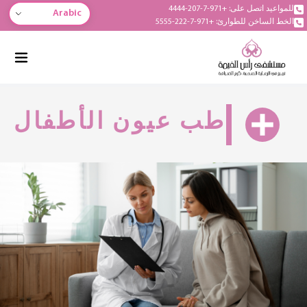
للمواعيد اتصل على: +971-7-207-4444
Arabic
الخط الساخن للطوارئ: +971-7-222-5555
طب عيون الأطفال