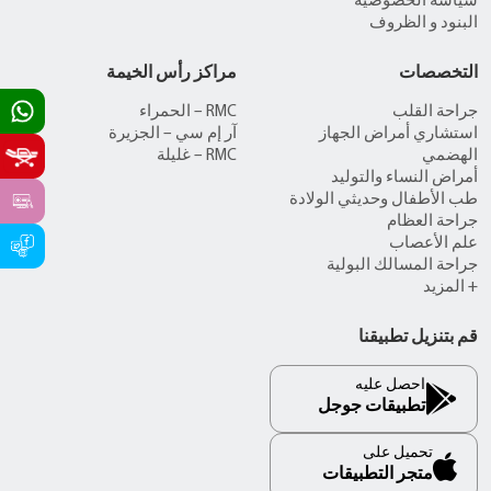
سياسة الخصوصية
البنود و الظروف
التخصصات
مراكز رأس الخيمة
جراحة القلب
RMC – الحمراء
استشاري أمراض الجهاز
آر إم سي – الجزيرة
الهضمي
RMC – غليلة
أمراض النساء والتوليد
طب الأطفال وحديثي الولادة
جراحة العظام
علم الأعصاب
جراحة المسالك البولية
+ المزيد
قم بتنزيل تطبيقنا
احصل عليه
تطبيقات جوجل
تحميل على
متجر التطبيقات