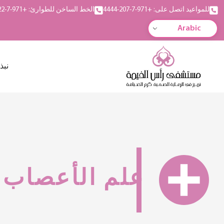
للمواعيد اتصل على: +971-7-207-4444
الخط الساخن للطوارئ: +971-7-222-5555
Arabic
نبذ
علم الأعصاب