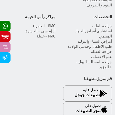
سياسة الخصوصية
البنود و الظروف
التخصصات
مراكز رأس الخيمة
جراحة القلب
RMC – الحمراء
استشاري أمراض الجهاز
آر إم سي – الجزيرة
الهضمي
RMC – غليلة
أمراض النساء والتوليد
طب الأطفال وحديثي الولادة
جراحة العظام
علم الأعصاب
جراحة المسالك البولية
+ المزيد
قم بتنزيل تطبيقنا
احصل عليه
تطبيقات جوجل
تحميل على
متجر التطبيقات