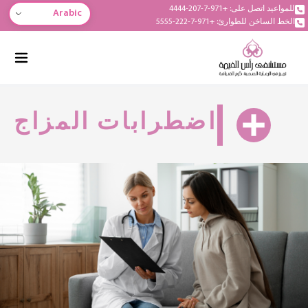
للمواعيد اتصل على: +971-7-207-4444
Arabic
الخط الساخن للطوارئ: +971-7-222-5555
اضطرابات المزاج