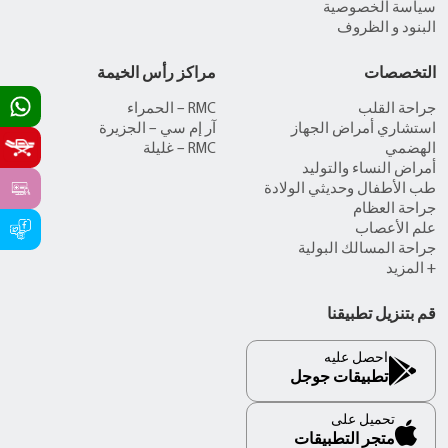
سياسة الخصوصية
البنود و الظروف
التخصصات
مراكز رأس الخيمة
جراحة القلب
RMC – الحمراء
استشاري أمراض الجهاز
آر إم سي – الجزيرة
الهضمي
RMC – غليلة
أمراض النساء والتوليد
طب الأطفال وحديثي الولادة
جراحة العظام
علم الأعصاب
جراحة المسالك البولية
+ المزيد
قم بتنزيل تطبيقنا
احصل عليه
تطبيقات جوجل
تحميل على
متجر التطبيقات