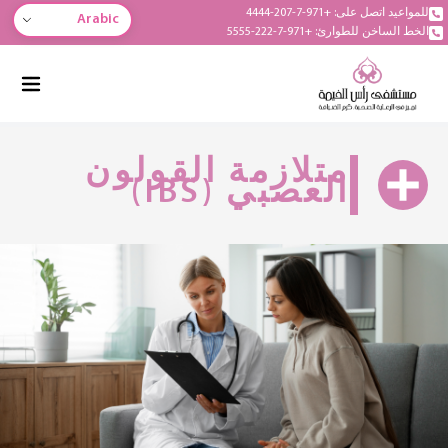
للمواعيد اتصل على: +971-7-207-4444
Arabic
الخط الساخن للطوارئ: +971-7-222-5555
متلازمة القولون
العصبي (IBS)