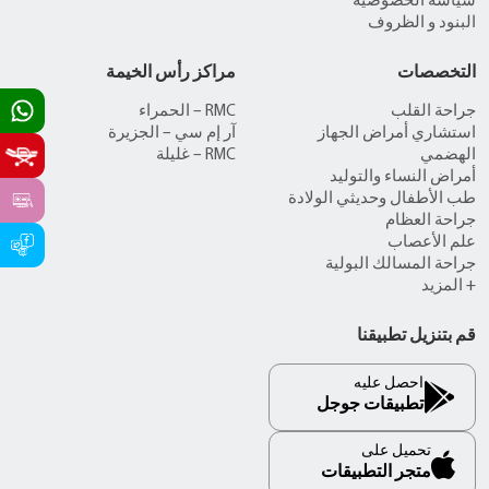
سياسة الخصوصية
البنود و الظروف
التخصصات
مراكز رأس الخيمة
جراحة القلب
RMC – الحمراء
استشاري أمراض الجهاز
آر إم سي – الجزيرة
الهضمي
RMC – غليلة
أمراض النساء والتوليد
طب الأطفال وحديثي الولادة
جراحة العظام
علم الأعصاب
جراحة المسالك البولية
+ المزيد
قم بتنزيل تطبيقنا
احصل عليه
تطبيقات جوجل
تحميل على
متجر التطبيقات