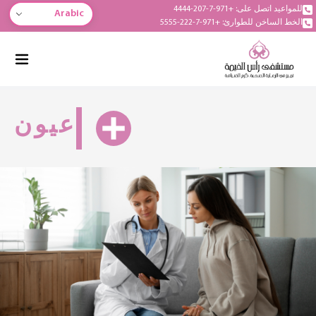
للمواعيد اتصل على: +971-7-207-4444
Arabic
الخط الساخن للطوارئ: +971-7-222-5555
عيون