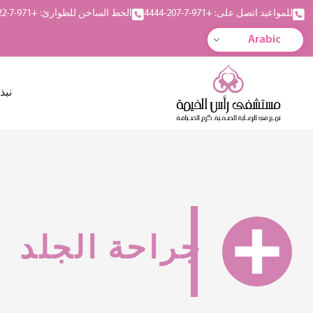
للمواعيد اتصل على: +971-7-207-4444
الخط الساخن للطوارئ: +971-7-222-5555
Arabic
نبذ
جراحة الجلد