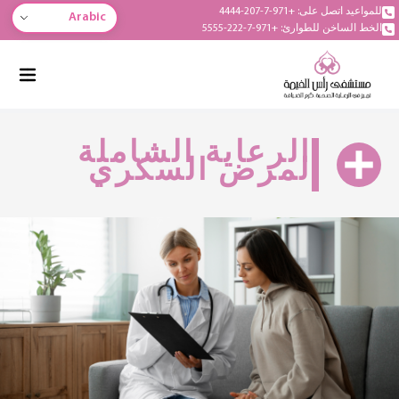
للمواعيد اتصل على: +971-7-207-4444
Arabic
الخط الساخن للطوارئ: +971-7-222-5555
الرعاية الشاملة
لمرض السكري