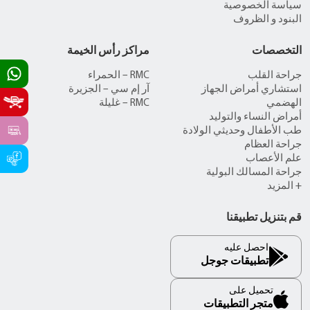
سياسة الخصوصية
البنود و الظروف
التخصصات
مراكز رأس الخيمة
جراحة القلب
RMC – الحمراء
استشاري أمراض الجهاز
آر إم سي – الجزيرة
الهضمي
RMC – غليلة
أمراض النساء والتوليد
طب الأطفال وحديثي الولادة
جراحة العظام
علم الأعصاب
جراحة المسالك البولية
+ المزيد
قم بتنزيل تطبيقنا
احصل عليه
تطبيقات جوجل
تحميل على
متجر التطبيقات