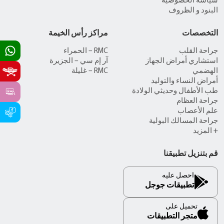
سياسة الخصوصية
البنود و الظروف
التخصصات
مراكز رأس الخيمة
جراحة القلب
RMC – الحمراء
استشاري أمراض الجهاز
آر إم سي – الجزيرة
الهضمي
RMC – غليلة
أمراض النساء والتوليد
طب الأطفال وحديثي الولادة
جراحة العظام
علم الأعصاب
جراحة المسالك البولية
+ المزيد
قم بتنزيل تطبيقنا
احصل عليه
تطبيقات جوجل
تحميل على
متجر التطبيقات