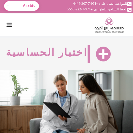
للمواعيد اتصل على: +971-7-207-4444
Arabic
الخط الساخن للطوارئ: +971-7-222-5555
اختبار الحساسية