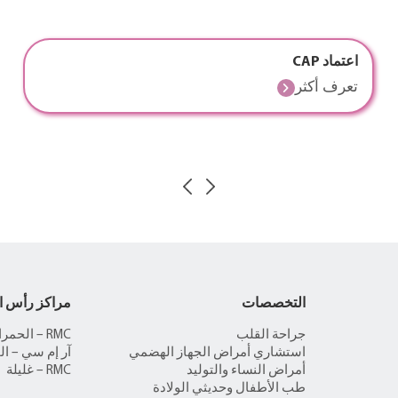
اعتماد CAP
تعرف أكثر
التخصصات
مراكز رأس ا
جراحة القلب
RMC – الحمراء
استشاري أمراض الجهاز الهضمي
آر إم سي – ال
أمراض النساء والتوليد
RMC – غليلة
طب الأطفال وحديثي الولادة