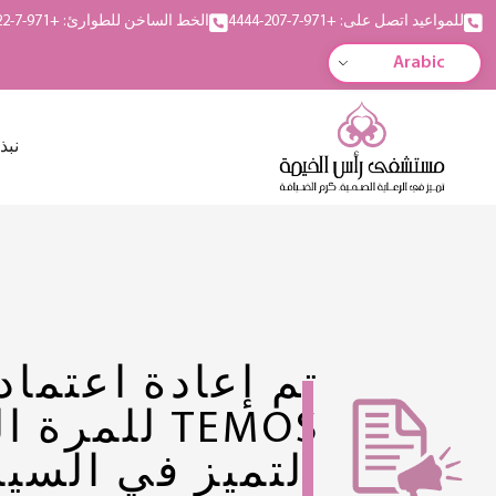
للمواعيد اتصل على: +971-7-207-4444
الخط الساخن للطوارئ: +971-7-222-5555
Arabic
نبذ
تم إعادة اعتماد
TEMOS للمرة
التميز في السيا