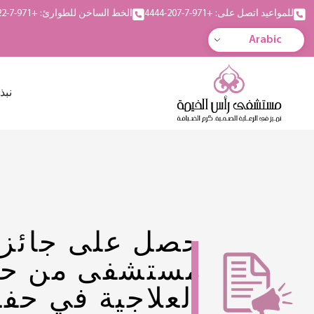
للمواعيد اتصل على: +971-7-207-4444
الخط الساخن للطوارئ: +971-7-222-5555
Arabic
نبذ
حصل على جائز
مستشفى من حيث
العلاجية في حفل