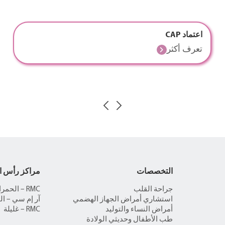
اعتماد CAP
تعرف أكثر
التخصصات
مراكز رأس ا
جراحة القلب
RMC – الحمراء
استشاري أمراض الجهاز الهضمي
آر إم سي – ال
أمراض النساء والتوليد
RMC – غليلة
طب الأطفال وحديثي الولادة