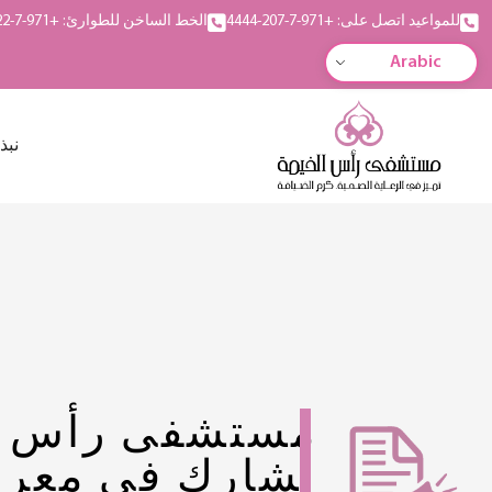
للمواعيد اتصل على: +971-7-207-4444
الخط الساخن للطوارئ: +971-7-222-5555
Arabic
نبذ
مستشفى رأس ا
يشارك في معر