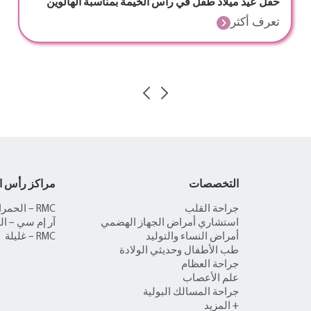
حفل عيد ميلاد طفل في رأس الخيمة بمناسبة الهالوين
تعرف أكثر
التخصصات
مراكز رأس ا
جراحة القلب
RMC – الحمراء
استشاري أمراض الجهاز الهضمي
آر إم سي – ال
أمراض النساء والتوليد
RMC – غليلة
طب الأطفال وحديثي الولادة
جراحة العظام
علم الأعصاب
جراحة المسالك البولية
+ المزيد