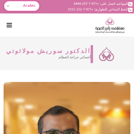
للمواعيد اتصل على: +971-7-207-4444
Arabic
الخط الساخن للطوارئ: +971-7-222-5555
الدكتور سوريش مولاثوتي
أخصائي جراحة العظام