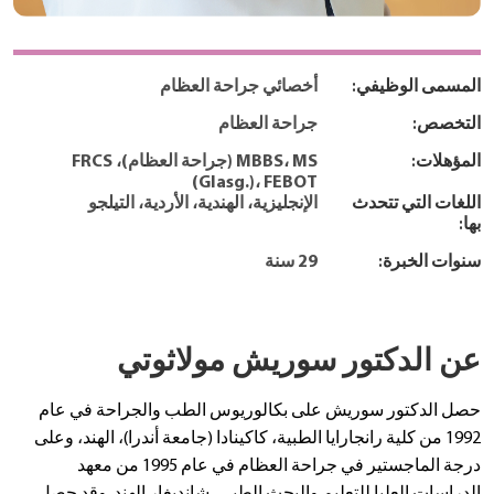
المسمى الوظيفي:
أخصائي جراحة العظام
التخصص:
جراحة العظام
المؤهلات:
MBBS، MS (جراحة العظام)، FRCS
(Glasg.)، FEBOT
اللغات التي تتحدث
الإنجليزية، الهندية، الأردية، التيلجو
بها:
سنوات الخبرة:
29 سنة
عن الدكتور سوريش مولاثوتي
حصل الدكتور سوريش على بكالوريوس الطب والجراحة في عام
1992 من كلية رانجارايا الطبية، كاكينادا (جامعة أندرا)، الهند، وعلى
درجة الماجستير في جراحة العظام في عام 1995 من معهد
الدراسات العليا للتعليم والبحث الطبي، شانديغار الهند. وقد حصل