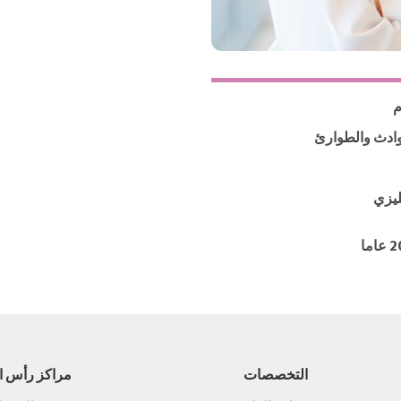
م
ادث والطوارئ
ليزي
التخصصات
مراكز رأس ا