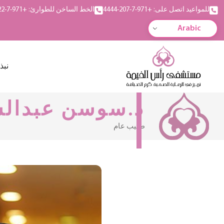
للمواعيد اتصل على: +971-7-207-4444
الخط الساخن للطوارئ: +971-7-222-5555
Arabic
نبذ
د.سوسن عبدالس
طبيب عام