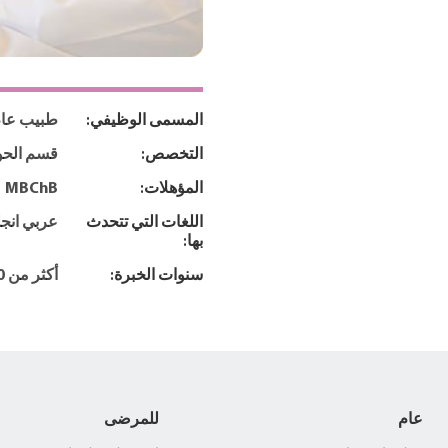
المسمى الوظيفي:
طبيب عا
التخصص:
قسم الحو
المؤهلات:
MBChB
اللغات التي تتحدث
عربي انج
بها:
سنوات الخبرة:
أكثر من 20 عاما
عام
للمرضى