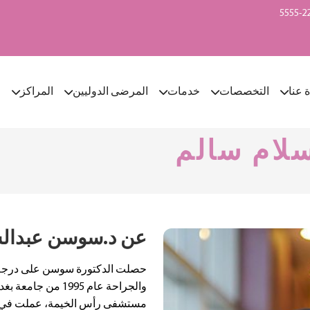
ة عنا
التخصصات
خدمات
المرضى الدوليين
المراكز
ا
لام سالم
عن د.سوسن عبدالس
حصلت الدكتورة سوسن على درجة 
والجراحة عام 1995 م
مستشفى رأس الخيمة، عملت في 