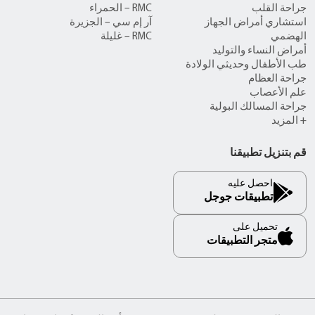
جراحة القلب
RMC – الحمراء
استشاري أمراض الجهاز
آر إم سي – الجزيرة
الهضمي
RMC – غليلة
أمراض النساء والتوليد
طب الأطفال وحديثي الولادة
جراحة العظام
علم الأعصاب
جراحة المسالك البولية
+ المزيد
قم بتنزيل تطبيقنا
احصل عليه
تطبيقات جوجل
تحميل على
متجر التطبيقات