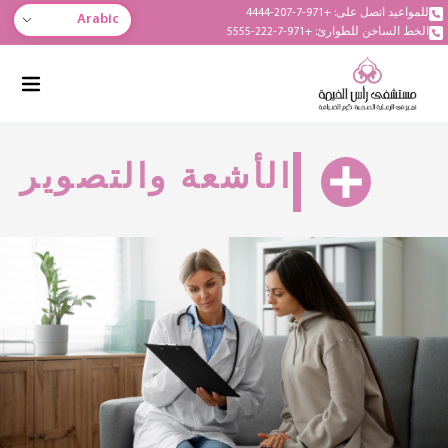
للمواعيد اتصل على: +971-7-207-4444
Arabic
الخط الساخن للطوارئ: +971-7-222-5555
الأشعة والتصوير