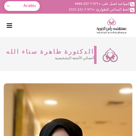
للمواعيد اتصل على: +971-7-207-4444
Arabic
الخط الساخن للطوارئ: +971-7-222-5555
الدكتورة طاهرة سناء الله
أخصائي الأشعة التشخيصية