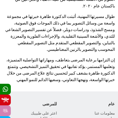
باكستان عام ٢٠٢٠.
طوال مسيرتها المهنية، أثبتت الدكتورة طاهرة خبرتها في مجموعة
واسعة من وسائل التصوير بما في ذلك الموجات فوق الصوتية،
ومسح الشذوذ، ودراسات دوبلر، فضلاً عن تفسير التصوير الشعاعي
للثدي، والأشعة السينية التقليدية، والإجراءات الفلورية والمعززة
بالتباين، والتصوير المقطعي المتقدم مثل التصوير المقطعي
المحوسب والتصوير بالرنين المغناطيسي.
إن التزامها برعاية المرضى بتعاطف، ومهاراتها التواصلية المتميزة،
وتعلمها المستمر، يؤكد تفانيها في تحقيق التميز التشخيصي. وتتمتع
الدكتورة طاهرة بشغف كبير لتحسين نتائج علاج المرضى من خلال
خبرتها الواسعة، ونهجها التعاوني، وسعيها الدائم للنمو المهني.
عام
للمرضى
معلومات عنا
اعثر على طبيبك