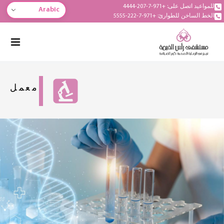
للمواعيد اتصل على: +971-7-207-4444
Arabic
الخط الساخن للطوارئ: +971-7-222-5555
معمل