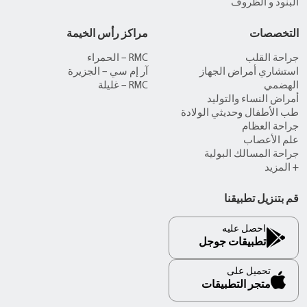
البنود و الظروف
التخصصات
مراكز رأس الخيمة
جراحة القلب
RMC – الحمراء
استشاري أمراض الجهاز
آر إم سي – الجزيرة
الهضمي
RMC – غليلة
أمراض النساء والتوليد
طب الأطفال وحديثي الولادة
جراحة العظام
علم الأعصاب
جراحة المسالك البولية
+ المزيد
قم بتنزيل تطبيقنا
احصل عليه
تطبيقات جوجل
تحميل على
متجر التطبيقات