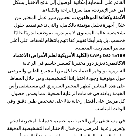
القائم على السحابة إمكانية الوصول إلى نتائج الاختبار بشكل
آمن عبر الإنترنت، مما يعزز الراحة والكفاءة.
الأتمتة وكفاءة الموظفين:
تم تحسين سير عمل المختبر من
خلال أجهزة تحليل مؤتمتة بالكامل، والتي تدعم تقديم حلول
تشخيصية عالية المستوى. لا يتم تدريب موظفينا تدريبًا عاليًا
فحسب، بل يتم أيضًا تقييم كفاءتهم بانتظام للحفاظ على أعلى
معايير الممارسة المعملية.
ISO 15189 وCAP (الكلية الأمريكية لعلم الأمراض)
الاعتماد
الاكاديمي:
تعزيز دور مختبرنا كعنصر حاسم في الرعاية
السريرية، وتوفير الضمانات لكل من المجتمع الطبي والمرضى
حول موثوقية وجودة اختباراتنا التشخيصية. ومن خلال الحفاظ
على هذه المعايير، يُظهر المختبر السريري في مستشفى رأس
الخيمة ريادته في خدمات الرعاية الصحية، مما يضمن حصول
كل مريض على أفضل رعاية بناءً على تشخيص طبي دقيق وفي
الوقت المناسب.
في مستشفى رأس الخيمة، تم تصميم خدماتنا المخبرية لدعم
وتعزيز رعاية المرضى من خلال الاختبارات التشخيصية الدقيقة