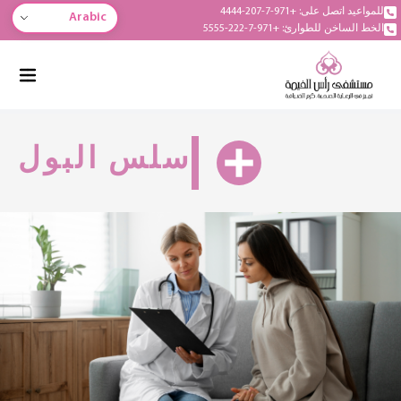
للمواعيد اتصل على: +971-7-207-4444
Arabic
الخط الساخن للطوارئ: +971-7-222-5555
سلس البول