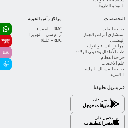
سياسة الخصوصية
البنود و الظروف
التخصصات
مراكز رأس الخيمة
جراحة القلب
RMC – الحمراء
استشاري أمراض الجهاز
آر إم سي – الجزيرة
الهضمي
RMC – غليلة
أمراض النساء والتوليد
طب الأطفال وحديثي الولادة
جراحة العظام
علم الأعصاب
جراحة المسالك البولية
+ المزيد
قم بتنزيل تطبيقنا
احصل عليه
تطبيقات جوجل
تحميل على
متجر التطبيقات