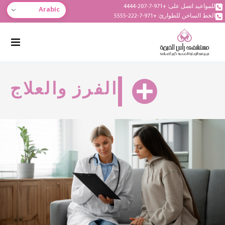
للمواعيد اتصل على: +971-7-207-4444
Arabic
الخط الساخن للطوارئ: +971-7-222-5555
الفرز والعلاج