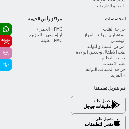
سياسة الخصوصية
البنود و الظروف
التخصصات
مراكز رأس الخيمة
جراحة القلب
RMC – الحمراء
استشاري أمراض الجهاز
آر إم سي – الجزيرة
الهضمي
RMC – غليلة
أمراض النساء والتوليد
طب الأطفال وحديثي الولادة
جراحة العظام
علم الأعصاب
جراحة المسالك البولية
+ المزيد
قم بتنزيل تطبيقنا
احصل عليه
تطبيقات جوجل
تحميل على
متجر التطبيقات