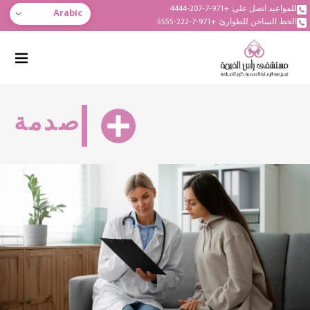
للمواعيد اتصل على: +971-7-207-4444
Arabic
الخط الساخن للطوارئ: +971-7-222-5555
صدمة