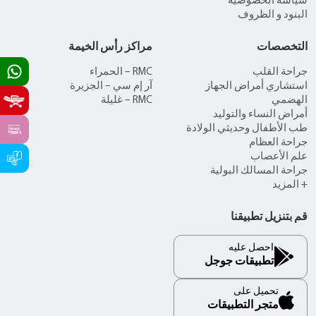
سياسة الخصوصية
البنود و الظروف
التخصصات
مراكز رأس الخيمة
جراحة القلب
RMC – الحمراء
استشاري أمراض الجهاز
آر إم سي – الجزيرة
الهضمي
RMC – غليلة
أمراض النساء والتوليد
طب الأطفال وحديثي الولادة
جراحة العظام
علم الأعصاب
جراحة المسالك البولية
+ المزيد
قم بتنزيل تطبيقنا
احصل عليه
تطبيقات جوجل
تحميل على
متجر التطبيقات