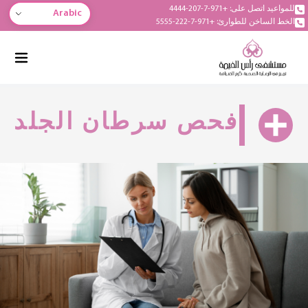
للمواعيد اتصل على: +971-7-207-4444
Arabic
الخط الساخن للطوارئ: +971-7-222-5555
فحص سرطان الجلد