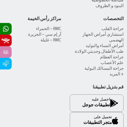
سياسة الخصوصية
البنود و الظروف
التخصصات
مراكز رأس الخيمة
جراحة القلب
RMC – الحمراء
استشاري أمراض الجهاز
آر إم سي – الجزيرة
الهضمي
RMC – غليلة
أمراض النساء والتوليد
طب الأطفال وحديثي الولادة
جراحة العظام
علم الأعصاب
جراحة المسالك البولية
+ المزيد
قم بتنزيل تطبيقنا
احصل عليه
تطبيقات جوجل
تحميل على
متجر التطبيقات