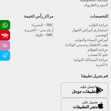
سياسة الخصوصية
البنود و الظروف
التخصصات
مراكز رأس الخيمة
جراحة القلب
RMC – الحمراء
استشاري أمراض الجهاز
آر إم سي – الجزيرة
الهضمي
RMC – غليلة
أمراض النساء والتوليد
طب الأطفال وحديثي الولادة
جراحة العظام
علم الأعصاب
جراحة المسالك البولية
+ المزيد
قم بتنزيل تطبيقنا
احصل عليه
تطبيقات جوجل
تحميل على
متجر التطبيقات