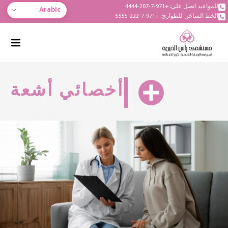
للمواعيد اتصل على: +971-7-207-4444
Arabic
الخط الساخن للطوارئ: +971-7-222-5555
أخصائي أشعة