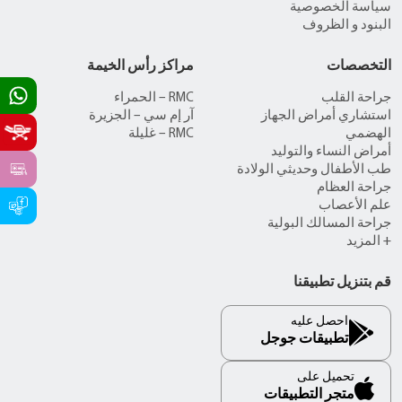
سياسة الخصوصية
البنود و الظروف
التخصصات
مراكز رأس الخيمة
جراحة القلب
RMC – الحمراء
استشاري أمراض الجهاز
آر إم سي – الجزيرة
الهضمي
RMC – غليلة
أمراض النساء والتوليد
طب الأطفال وحديثي الولادة
جراحة العظام
علم الأعصاب
جراحة المسالك البولية
+ المزيد
قم بتنزيل تطبيقنا
احصل عليه
تطبيقات جوجل
تحميل على
متجر التطبيقات