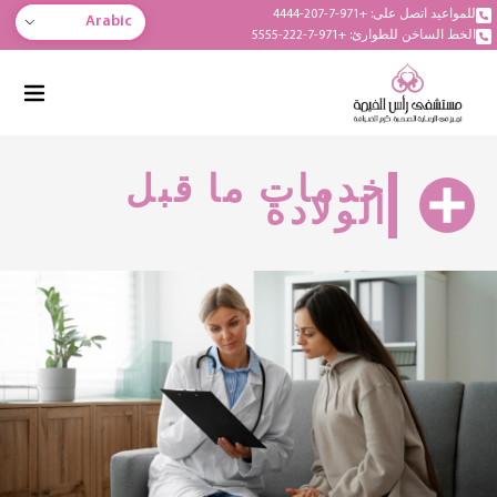
للمواعيد اتصل على: +971-7-207-4444
Arabic
الخط الساخن للطوارئ: +971-7-222-5555
خدمات ما قبل
الولادة