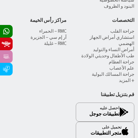
سياسة الخصوصية
البنود و الظروف
التخصصات
مراكز رأس الخيمة
جراحة القلب
RMC – الحمراء
استشاري أمراض الجهاز
آر إم سي – الجزيرة
الهضمي
RMC – غليلة
أمراض النساء والتوليد
طب الأطفال وحديثي الولادة
جراحة العظام
علم الأعصاب
جراحة المسالك البولية
+ المزيد
قم بتنزيل تطبيقنا
احصل عليه
تطبيقات جوجل
تحميل على
متجر التطبيقات