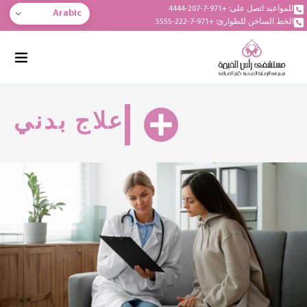
للمواعيد اتصل على: +971-7-207-4444
Arabic
الخط الساخن للطوارئ: +971-7-222-5555
علاج بدني