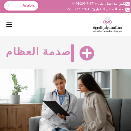
للمواعيد اتصل على: +971-7-207-4444
Arabic
الخط الساخن للطوارئ: +971-7-222-5555
صدمة العظام