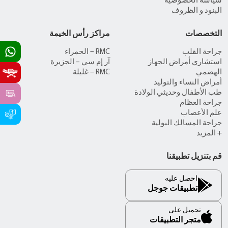
سياسة الخصوصية
البنود و الظروف
التخصصات
مراكز رأس الخيمة
جراحة القلب
RMC – الحمراء
استشاري أمراض الجهاز
آر إم سي – الجزيرة
الهضمي
RMC – غليلة
أمراض النساء والتوليد
طب الأطفال وحديثي الولادة
جراحة العظام
علم الأعصاب
جراحة المسالك البولية
+ المزيد
قم بتنزيل تطبيقنا
احصل عليه
تطبيقات جوجل
تحميل على
متجر التطبيقات