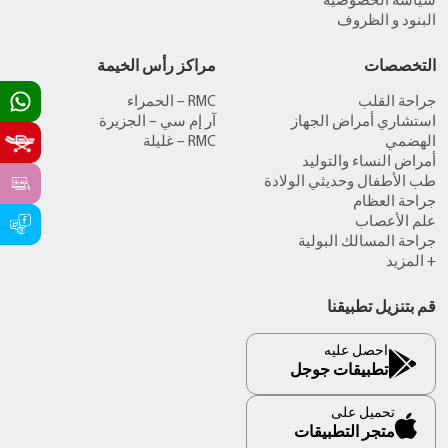
سياسة الخصوصية
البنود و الظروف
التخصصات
مراكز رأس الخيمة
جراحة القلب
RMC – الحمراء
استشاري أمراض الجهاز
آر إم سي – الجزيرة
الهضمي
RMC – غليلة
أمراض النساء والتوليد
طب الأطفال وحديثي الولادة
جراحة العظام
علم الأعصاب
جراحة المسالك البولية
+ المزيد
قم بتنزيل تطبيقنا
احصل عليه
تطبيقات جوجل
تحميل على
متجر التطبيقات