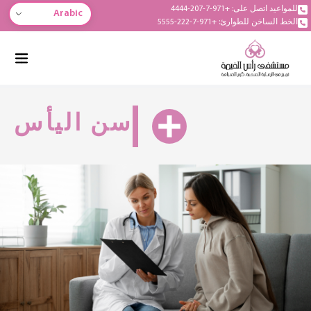
للمواعيد اتصل على: +971-7-207-4444
Arabic
الخط الساخن للطوارئ: +971-7-222-5555
سن اليأس