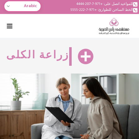
للمواعيد اتصل على: +971-7-207-4444
Arabic
الخط الساخن للطوارئ: +971-7-222-5555
زراعة الكلى