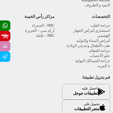
سياسة الخصوصية
البنود و الظروف
التخصصات
مراكز رأس الخيمة
جراحة القلب
RMC – الحمراء
استشاري أمراض الجهاز
آر إم سي – الجزيرة
الهضمي
RMC – غليلة
أمراض النساء والتوليد
طب الأطفال وحديثي الولادة
جراحة العظام
علم الأعصاب
جراحة المسالك البولية
+ المزيد
قم بتنزيل تطبيقنا
احصل عليه
تطبيقات جوجل
تحميل على
متجر التطبيقات