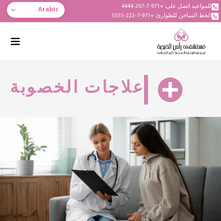
للمواعيد اتصل على: +971-7-207-4444
Arabic
الخط الساخن للطوارئ: +971-7-222-5555
علاجات الخصوبة