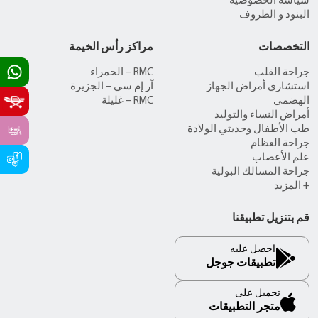
سياسة الخصوصية
البنود و الظروف
التخصصات
مراكز رأس الخيمة
جراحة القلب
RMC – الحمراء
استشاري أمراض الجهاز
آر إم سي – الجزيرة
الهضمي
RMC – غليلة
أمراض النساء والتوليد
طب الأطفال وحديثي الولادة
جراحة العظام
علم الأعصاب
جراحة المسالك البولية
+ المزيد
قم بتنزيل تطبيقنا
احصل عليه
تطبيقات جوجل
تحميل على
متجر التطبيقات