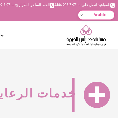
للمواعيد اتصل على: +971-7-207-4444
الخط الساخن للطوارئ: +971-7-222-5555
Arabic
نبذ
خدمات الرعاي