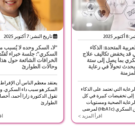
بر 2025
تاريخ النشر: 7 أكتوبر 2025
عربية المتحدة: الذكاء
"لا، السكر وحده لا يُسبب
 قد يخفض تكاليف علاج
السكري": جلسة خبراء تُفنّد
ي بما يصل إلى ستة
الخرافات الشائعة حول هذ
حدث تحولاً في رعاية
وحالات الطوارئ
لمزمنة
يعتقد معظم الناس أن الإفراط 
رعاية التي تعتمد على الذكاء
السكر هو سبب داء السكري. ول
إلى تخفيضات كبيرة في كل
تقول الدكتورة زارا أحمد، أخص
لرعاية الصحية ومستويات
الطوارئ
الهيموغلوبين السكري (HbA1c) لمرضى
اقرأ المزيد >
اق