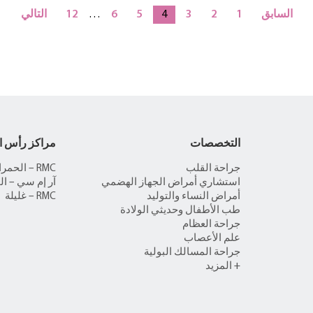
السابق
1
2
3
4
5
6
…
12
التالي
التخصصات
مراكز رأس ا
جراحة القلب
RMC – الحمراء
استشاري أمراض الجهاز الهضمي
آر إم سي – ال
أمراض النساء والتوليد
RMC – غليلة
طب الأطفال وحديثي الولادة
جراحة العظام
علم الأعصاب
جراحة المسالك البولية
+ المزيد