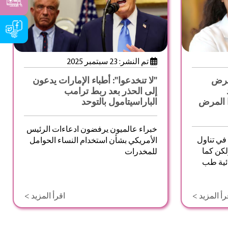
تم النشر: 23 سبتمبر 2025
 مرض
"لا تنخدعوا": أطباء الإمارات يدعون
إلى الحذر بعد ربط ترامب
ا المرض
الباراسيتامول بالتوحد
خبراء عالميون يرفضون ادعاءات الرئيس
في تناول
الأمريكي بشأن استخدام النساء الحوامل
كن كما
للمخدرات
ائية طب
رأ المزيد >
اقرأ المزيد >