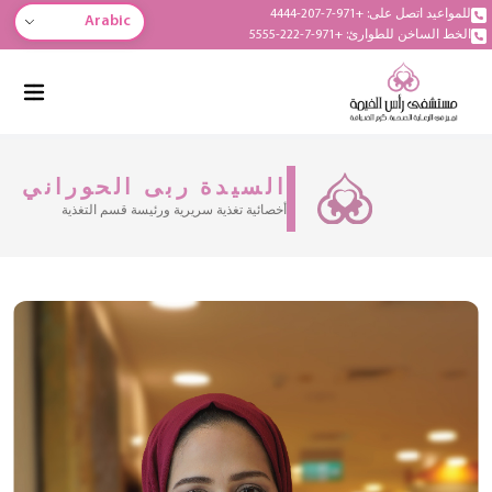
للمواعيد اتصل على: +971-7-207-4444
Arabic
الخط الساخن للطوارئ: +971-7-222-5555
السيدة ربى الحوراني
أخصائية تغذية سريرية ورئيسة قسم التغذية