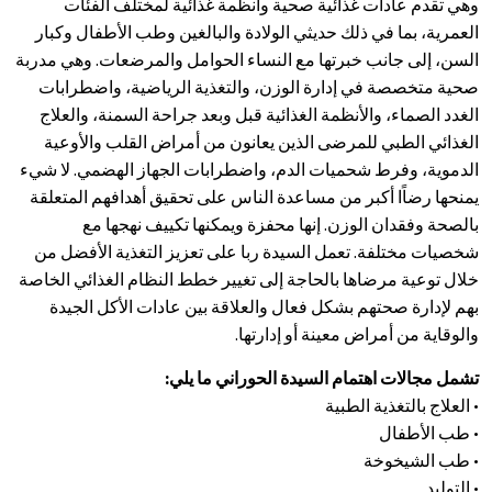
وهي تقدم عادات غذائية صحية وأنظمة غذائية لمختلف الفئات
العمرية، بما في ذلك حديثي الولادة والبالغين وطب الأطفال وكبار
السن، إلى جانب خبرتها مع النساء الحوامل والمرضعات. وهي مدربة
صحية متخصصة في إدارة الوزن، والتغذية الرياضية، واضطرابات
الغدد الصماء، والأنظمة الغذائية قبل وبعد جراحة السمنة، والعلاج
الغذائي الطبي للمرضى الذين يعانون من أمراض القلب والأوعية
الدموية، وفرط شحميات الدم، واضطرابات الجهاز الهضمي. لا شيء
يمنحها رضاًا أكبر من مساعدة الناس على تحقيق أهدافهم المتعلقة
بالصحة وفقدان الوزن. إنها محفزة ويمكنها تكييف نهجها مع
شخصيات مختلفة. تعمل السيدة ربا على تعزيز التغذية الأفضل من
خلال توعية مرضاها بالحاجة إلى تغيير خطط النظام الغذائي الخاصة
بهم لإدارة صحتهم بشكل فعال والعلاقة بين عادات الأكل الجيدة
والوقاية من أمراض معينة أو إدارتها.
تشمل مجالات اهتمام السيدة الحوراني ما يلي:
• العلاج بالتغذية الطبية
• طب الأطفال
• طب الشيخوخة
• التوليد