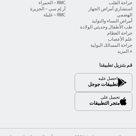
جراحة القلب
RMC – الحمراء
استشاري أمراض الجهاز
آر إم سي – الجزيرة
الهضمي
RMC – غليلة
أمراض النساء والتوليد
طب الأطفال وحديثي الولادة
جراحة العظام
علم الأعصاب
جراحة المسالك البولية
+ المزيد
قم بتنزيل تطبيقنا
احصل عليه
تطبيقات جوجل
تحميل على
متجر التطبيقات