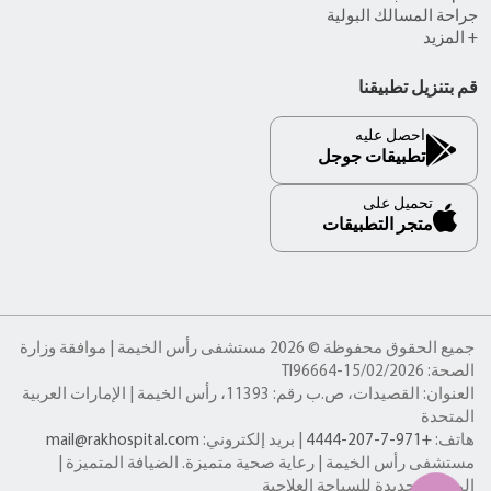
جراحة المسالك البولية
+ المزيد
قم بتنزيل تطبيقنا
احصل عليه
تطبيقات جوجل
تحميل على
متجر التطبيقات
جميع الحقوق محفوظة © 2026 مستشفى رأس الخيمة | موافقة وزارة
الصحة: TI96664-15/02/2026
العنوان: القصيدات، ص.ب رقم: 11393، رأس الخيمة | الإمارات العربية
المتحدة
هاتف:
+971-7-207-4444
| بريد إلكتروني:
mail@rakhospital.com
مستشفى رأس الخيمة | رعاية صحية متميزة. الضيافة المتميزة |
الوجهة الجديدة للسياحة العلاجية