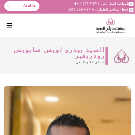
للمواعيد اتصل على: +971-7-207-4444
Arabic
الخط الساخن للطوارئ: +971-7-222-5555
السيد بيدرو لويس سابويس
رودريغيز
أخصائي علاج طبيعي