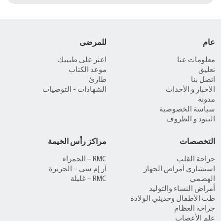
عام
للمرضى
معلومات عنا
اعثر على طبيبك
تعليق
موعد الكتاب
اتصل بنا
طارئ
الأخبار و الأحداث
الشهادات - التوصيات
مدونة
سياسة الخصوصية
البنود و الظروف
التخصصات
مراكز رأس الخيمة
جراحة القلب
RMC – الحمراء
استشاري أمراض الجهاز
آر إم سي – الجزيرة
الهضمي
RMC – غليلة
أمراض النساء والتوليد
طب الأطفال وحديثي الولادة
جراحة العظام
علم الأعصاب